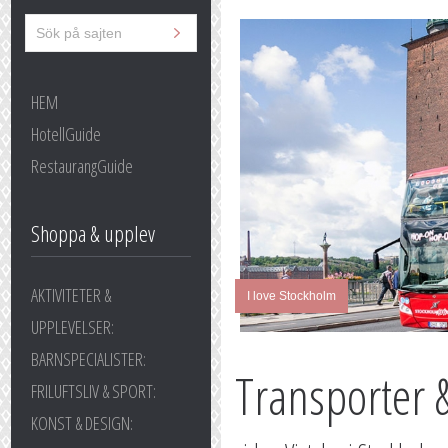
HEM
HotellGuide
RestaurangGuide
Shoppa & upplev
AKTIVITETER &
I love Stockholm
UPPLEVELSER:
BARNSPECIALISTER:
Transporter 
FRILUFTSLIV & SPORT:
KONST & DESIGN: