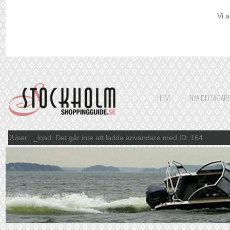
Vi a
HEM
NYA DELTAGAR
JUser: :_load: Det går inte att ladda användare med ID: 164