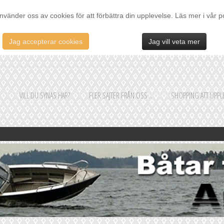
nvänder oss av cookies för att förbättra din upplevelse. Läs mer i vår p
Jag accepterar cookies
Jag vill veta mer
E
VILL DU SYNAS HÄR?
FLER SAJTER FRÅN OSS...
SHOPPING ATT UPPLE