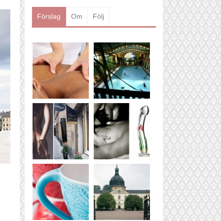
Läs mer
Förslag
Om
Följ