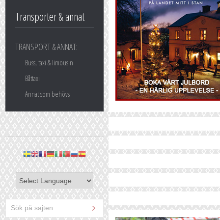
Transporter & annat
TRANSPORT & ANNAT:
Buss, taxi & limousin
Båttaxi
Annat som behövs