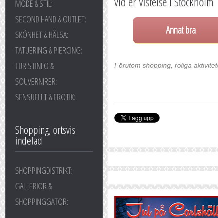
vid er Vistelse i Stockholm
MODE & STIL:
SECOND HAND & OUTLET:
Annat bra
SKÖNHET & HÄLSA:
TATUERING & PIERCING:
TURISTINFO &
Förutom shopping, roliga aktivite
SOUVERNIRER:
SENSUELLT & EROTIK:
Shopping, ortsvis
indelad
SHOPPINGDISTRIKT:
GALLERIOR &
SHOPPINGGATOR: