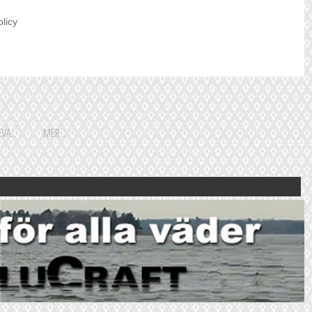
olicy
VA...
MER...
Shoppingguiden är främst
framtagen för vår huvudstads
besökare