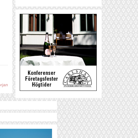
örjan