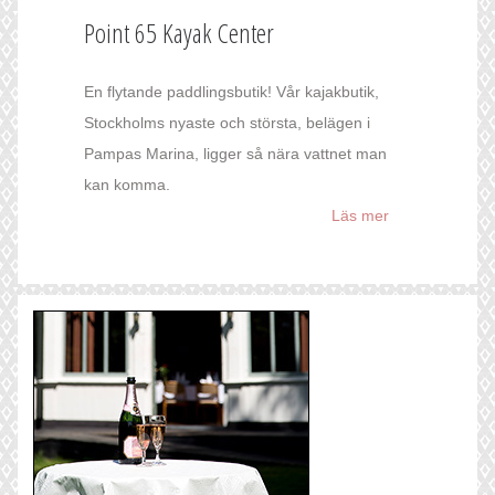
Point 65 Kayak Center
En flytande paddlingsbutik! Vår kajakbutik,
Stockholms nyaste och största, belägen i
Pampas Marina, ligger så nära vattnet man
kan komma.
Läs mer