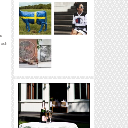
du
r och