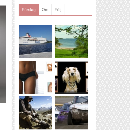
Läs mer
Förslag
Om
Följ