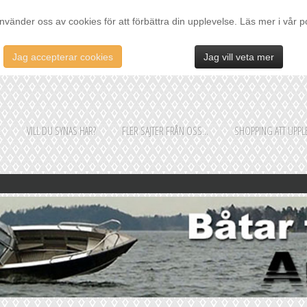
nvänder oss av cookies för att förbättra din upplevelse. Läs mer i vår p
Jag accepterar cookies
Jag vill veta mer
E
VILL DU SYNAS HÄR?
FLER SAJTER FRÅN OSS...
SHOPPING ATT UPPLE