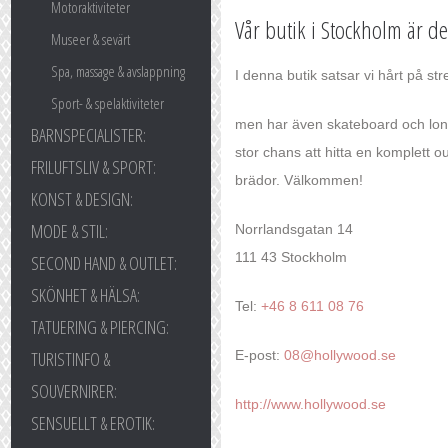
Motoraktiviteter
Vår butik i Stockholm är d
Museer & sevärt
Spa, massage & avslappning
I denna butik satsar vi hårt på st
Sport- & spelaktiviteter
men har även skateboard och long
BARNSPECIALISTER:
stor chans att hitta en komplett 
FRILUFTSLIV & SPORT:
brädor. Välkommen!
KONST & DESIGN:
MODE & STIL:
Norrlandsgatan 14
111 43 Stockholm
SECOND HAND & OUTLET:
SKÖNHET & HÄLSA:
Tel:
+46 8 611 08 76
TATUERING & PIERCING:
TURISTINFO &
E-post:
08@hollywood.se
SOUVERNIRER:
http://www.hollywood.se
SENSUELLT & EROTIK: