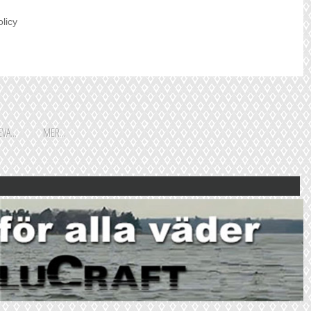
olicy
VA...
MER...
Shoppingguiden är främst
framtagen för vår huvudstads
besökare