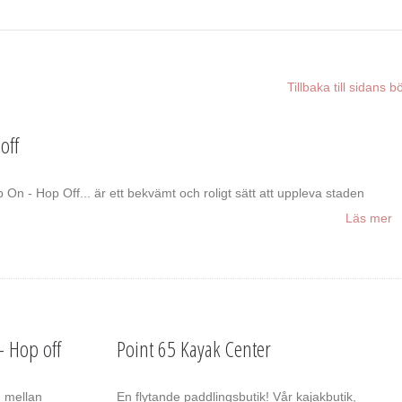
Tillbaka till sidans b
off
 On - Hop Off... är ett bekvämt och roligt sätt att uppleva staden
Läs mer
- Hop off
Point 65 Kayak Center
n mellan
En flytande paddlingsbutik! Vår kajakbutik,