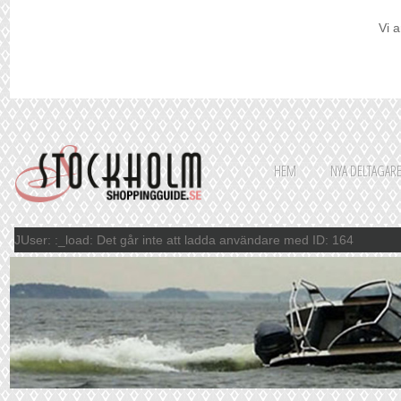
Vi a
HEM
NYA DELTAGAR
JUser: :_load: Det går inte att ladda användare med ID: 164