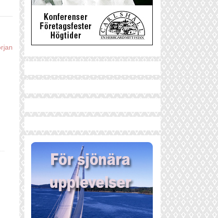
örjan