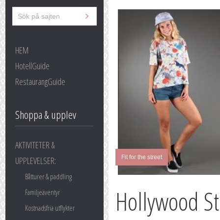
HEM
HotellGuide
RestaurangGuide
Shoppa & upplev
AKTIVITETER &
Fit for the street
UPPLEVELSER:
Båtturer & paddling
Hollywood S
Familjeäventyr
Kostnadsfria utflykter