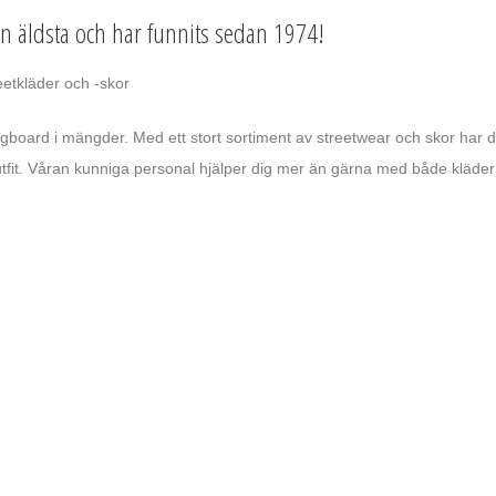
en äldsta och har funnits sedan 1974!
reetkläder och -skor
board i mängder. Med ett stort sortiment av streetwear och skor har 
outfit. Våran kunniga personal hjälper dig mer än gärna med både kläde