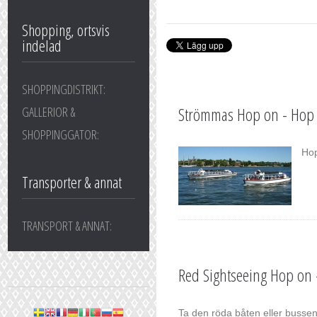
Shopping, ortsvis
indelad
SHOPPINGDISTRIKT:
Strömmas Hop on - Hop 
GALLERIOR &
SHOPPINGGATOR:
Hop
Transporter & annat
TRANSPORT & ANNAT:
Red Sightseeing Hop on 
Ta den röda båten eller busse