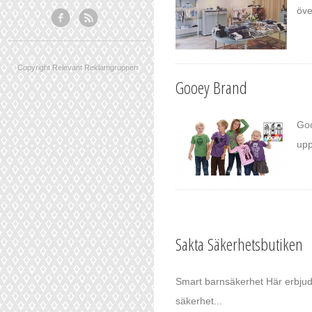
öve
Copyright Relevant Reklamgruppen
Gooey Brand
Goo
upp
Sakta Säkerhetsbutiken
Smart barnsäkerhet Här erbjud
säkerhet...