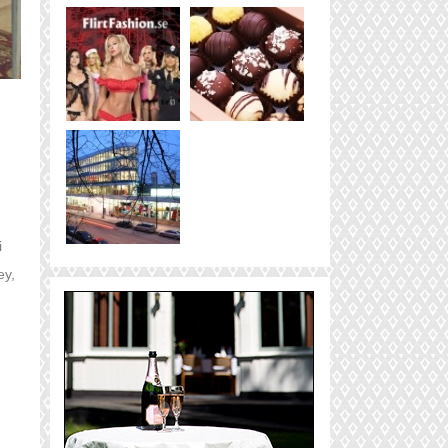
i
ey,