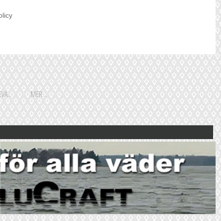
olicy
VA...
MER...
Shoppingguiden är främst
framtagen för vår huvudstads
besökare