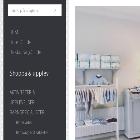
HEM
HotellGuide
RestaurangGuide
Shoppa & upplev
AKTIVITETER &
UPPLEVELSER:
BARNSPECIALISTER:
Barnkläder
Barnvagnar & säkerhet