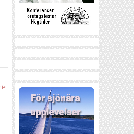
örjan