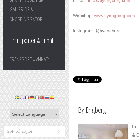
E-post:
info@byengberg.com
GALLERIOR &
Webshop:
www.byengberg.com
SHOPPINGGATOR:
Instagram: @byengberg
Transporter & annat
TRANSPORT & ANNAT:
By Engberg
En 
& C