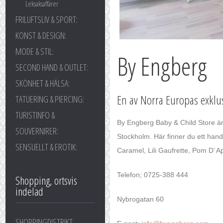
Leksaksaffärer
FRILUFTSLIV & SPORT:
KONST & DESIGN:
MODE & STIL:
By Engberg
SECOND HAND & OUTLET:
SKÖNHET & HÄLSA:
En av Norra Europas exklu
TATUERING & PIERCING:
TURISTINFO &
By Engberg Baby & Child Store är
SOUVERNIRER:
Stockholm. Här finner du ett han
SENSUELLT & EROTIK:
Caramel, Lili Gaufrette, Pom D´Ap
Telefon; 0725-388 444
Shopping, ortsvis
indelad
Nybrogatan 60
SHOPPINGDISTRIKT: