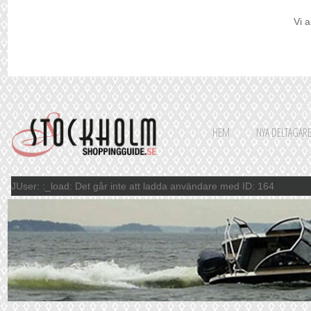
Vi a
HEM
NYA DELTAGAR
JUser: :_load: Det går inte att ladda användare med ID: 164