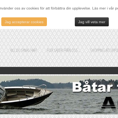
nvänder oss av cookies för att förbättra din upplevelse. Läs mer i vår p
Jag accepterar cookies
Jag vill veta mer
E
VILL DU SYNAS HÄR?
FLER SAJTER FRÅN OSS...
SHOPPING ATT UPPLE