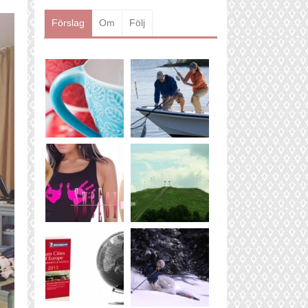
Läs mer
Förslag
Om
Följ