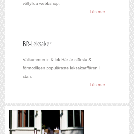
välfyllda webbshop.
Läs mer
BR-Leksaker
Välkommen in & lek Här är största &
förmodligen populäraste leksaksaffären i
stan.
Läs mer