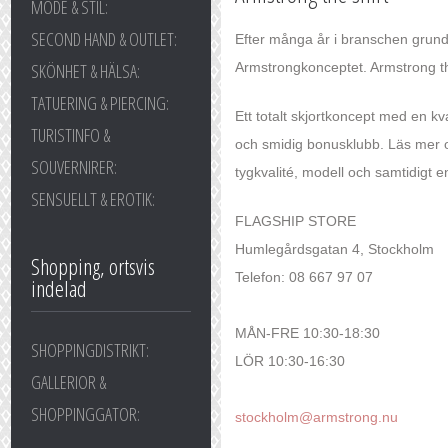
MODE & STIL:
SECOND HAND & OUTLET:
Efter många år i branschen grund
SKÖNHET & HÄLSA:
Armstrongkonceptet. Armstrong the 
TATUERING & PIERCING:
Ett totalt skjortkoncept med en kv
TURISTINFO &
och smidig bonusklubb. Läs mer o
SOUVERNIRER:
tygkvalité, modell och samtidigt e
SENSUELLT & EROTIK:
FLAGSHIP STORE
Humlegårdsgatan 4, Stockholm
Shopping, ortsvis
Telefon: 08 667 97 07
indelad
MÅN-FRE 10:30-18:30
SHOPPINGDISTRIKT:
LÖR 10:30-16:30
GALLERIOR &
SHOPPINGGATOR:
stockholm@armstrong.nu