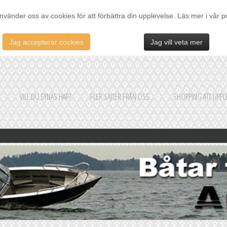
nvänder oss av cookies för att förbättra din upplevelse. Läs mer i vår p
Jag accepterar cookies
Jag vill veta mer
E
VILL DU SYNAS HÄR?
FLER SAJTER FRÅN OSS...
SHOPPING ATT UPPLE