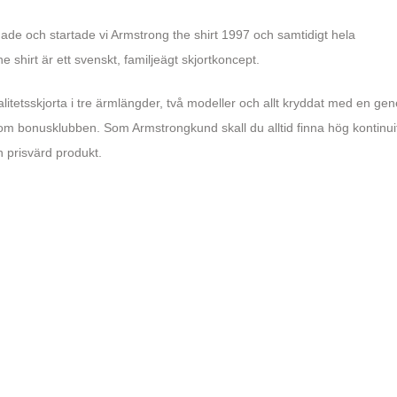
ade och startade vi Armstrong the shirt 1997 och samtidigt hela
shirt är ett svenskt, familjeägt skjortkoncept.
alitetsskjorta i tre ärmlängder, två modeller och allt kryddat med en ge
m bonusklubben. Som Armstrongkund skall du alltid finna hög kontinuit
n prisvärd produkt.