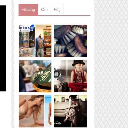
Läs mer
Förslag
Om
Följ