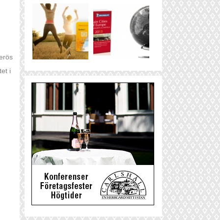
nerös
et i