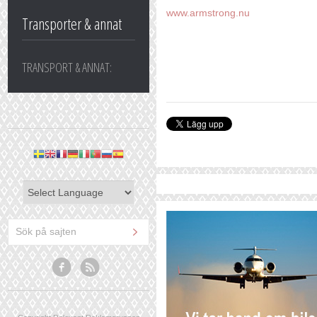
www.armstrong.nu
Transporter & annat
TRANSPORT & ANNAT: