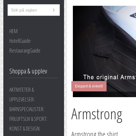
HEM
HotellGuide
RestaurangGuide
Shoppa & upplev
Elegant & enkelt!
AKTIVITETER &
UPPLEVELSER:
Armstrong
BARNSPECIALISTER:
FRILUFTSLIV & SPORT:
KONST & DESIGN:
Armstrong the shirt