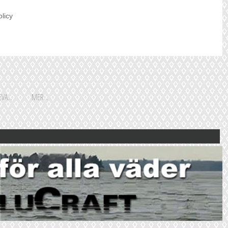
olicy
VA...
MER...
Shoppingguiden är främst
framtagen för vår huvudstads
besökare