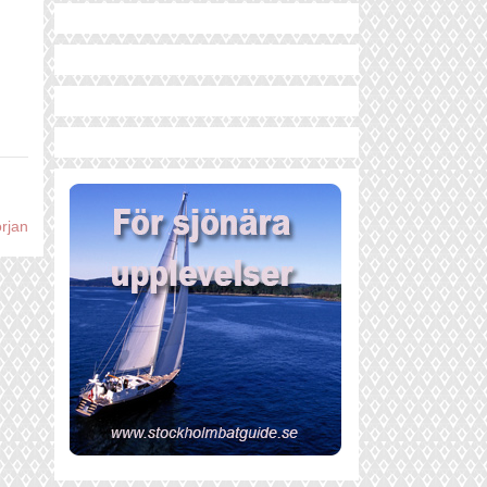
örjan