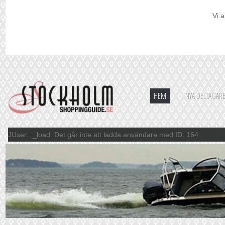
Vi a
HEM
NYA DELTAGAR
JUser: :_load: Det går inte att ladda användare med ID: 164