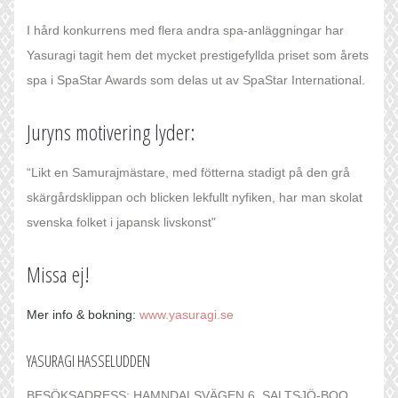
I hård konkurrens med flera andra spa-anläggningar har
Yasuragi tagit hem det mycket prestigefyllda priset som årets
spa i SpaStar Awards som delas ut av SpaStar International.
Juryns motivering lyder:
“Likt en Samurajmästare, med fötterna stadigt på den grå
skärgårdsklippan och blicken lekfullt nyfiken, har man skolat
svenska folket i japansk livskonst"
Missa ej!
Mer info & bokning:
www.yasuragi.se
YASURAGI HASSELUDDEN
BESÖKSADRESS: HAMNDALSVÄGEN 6, SALTSJÖ-BOO