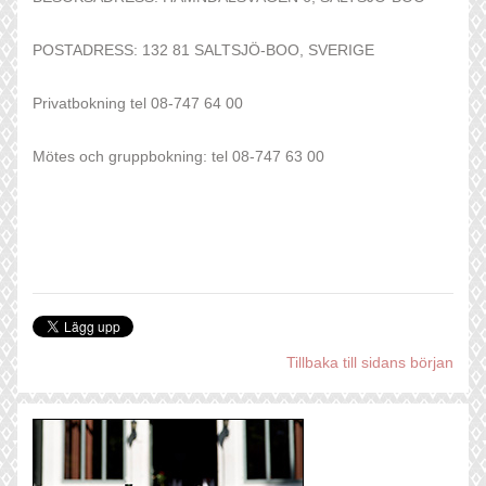
POSTADRESS: 132 81 SALTSJÖ-BOO, SVERIGE
Privatbokning tel 08-747 64 00
Mötes och gruppbokning: tel 08-747 63 00
Tillbaka till sidans början