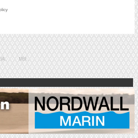
olicy
VA...
MER...
Shoppingguiden är främst
framtagen för vår huvudstads
besökare