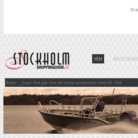
Vi a
HEM
NYA DELTAGAR
JUser: :_load: Det går inte att ladda användare med ID: 164