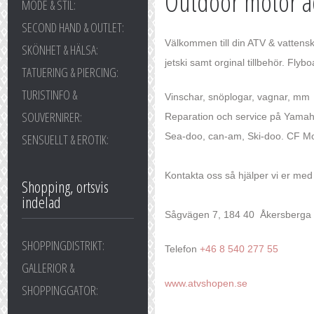
Outdoor motor ac
MODE & STIL:
SECOND HAND & OUTLET:
Välkommen till din ATV & vattens
SKÖNHET & HÄLSA:
jetski samt orginal tillbehör. Flybo
TATUERING & PIERCING:
TURISTINFO &
Vinschar, snöplogar, vagnar, mm
SOUVERNIRER:
Reparation och service på Yamaha 
Sea-doo, can-am, Ski-doo. CF Mot
SENSUELLT & EROTIK:
Kontakta oss så hjälper vi er med 
Shopping, ortsvis
indelad
Sågvägen 7, 184 40 Åkersberga
SHOPPINGDISTRIKT:
Telefon
+46 8 540 277 55
GALLERIOR &
www.atvshopen.se
SHOPPINGGATOR: