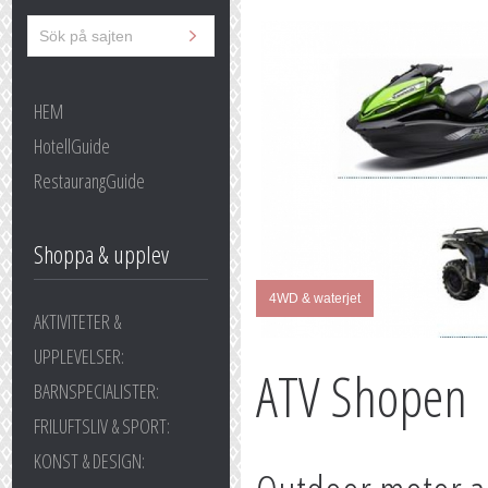
HEM
HotellGuide
RestaurangGuide
Shoppa & upplev
4WD & waterjet
AKTIVITETER &
UPPLEVELSER:
ATV Shopen
BARNSPECIALISTER:
FRILUFTSLIV & SPORT:
KONST & DESIGN: