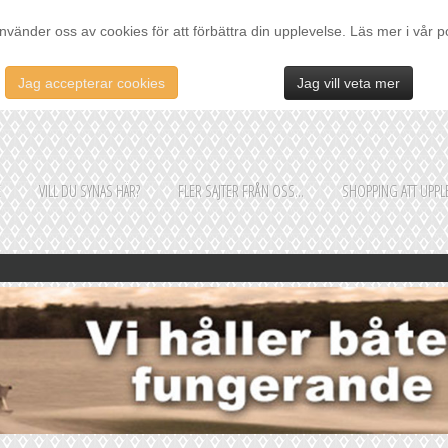
nvänder oss av cookies för att förbättra din upplevelse. Läs mer i vår p
Jag accepterar cookies
Jag vill veta mer
E
VILL DU SYNAS HÄR?
FLER SAJTER FRÅN OSS...
SHOPPING ATT UPPLE