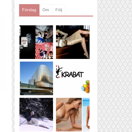
Läs mer
Förslag
Om
Följ