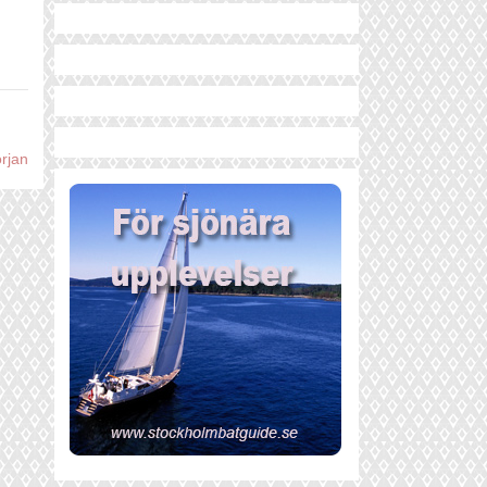
örjan