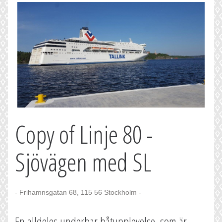
Copy of Linje 80 -
Sjövägen med SL
- Frihamnsgatan 68, 115 56 Stockholm -
En alldeles underbar båtupplevelse, som är