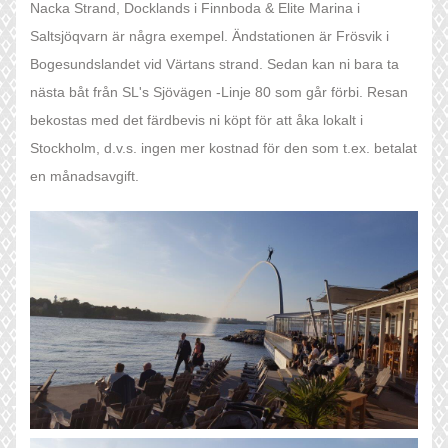
Nacka Strand, Docklands i Finnboda & Elite Marina i
Saltsjöqvarn är några exempel. Ändstationen är Frösvik i
Bogesundslandet vid Värtans strand. Sedan kan ni bara ta
nästa båt från SL's Sjövägen -Linje 80 som går förbi. Resan
bekostas med det färdbevis ni köpt för att åka lokalt i
Stockholm, d.v.s. ingen mer kostnad för den som t.ex. betalat
en månadsavgift.