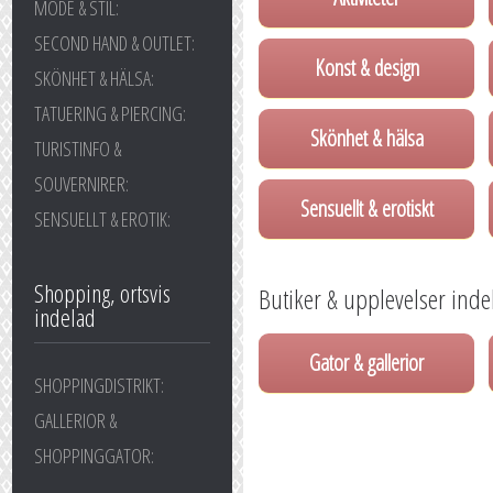
MODE & STIL:
SECOND HAND & OUTLET:
Konst & design
SKÖNHET & HÄLSA:
TATUERING & PIERCING:
Skönhet & hälsa
TURISTINFO &
SOUVERNIRER:
Sensuellt & erotiskt
SENSUELLT & EROTIK:
Shopping, ortsvis
Butiker & upplevelser inde
indelad
Gator & gallerior
SHOPPINGDISTRIKT:
GALLERIOR &
SHOPPINGGATOR: