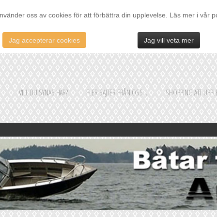
nvänder oss av cookies för att förbättra din upplevelse. Läs mer i vår p
Jag accepterar cookies
Jag vill veta mer
E
VILL DU SYNAS HÄR?
FLER SAJTER FRÅN OSS...
SHOPPING ATT UPPLE