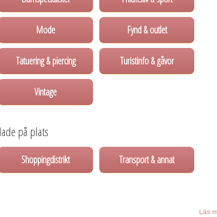
Mode
Fynd & outlet
Tatuering & piercing
Turistinfo & gåvor
Vintage
lade på plats
Shoppingdistrikt
Transport & annat
Läs m