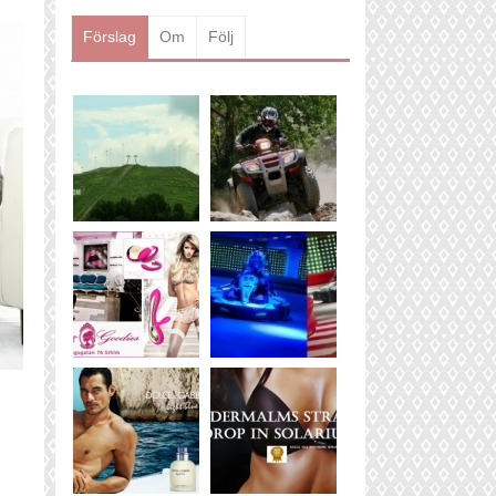
Läs mer
Förslag
Om
Följ