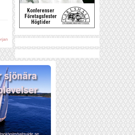
örjan