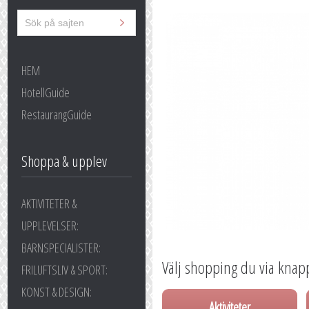
HEM
HotellGuide
RestaurangGuide
Shoppa & upplev
AKTIVITETER &
UPPLEVELSER:
BARNSPECIALISTER:
Välj shopping du via knap
FRILUFTSLIV & SPORT:
KONST & DESIGN:
Aktiviteter