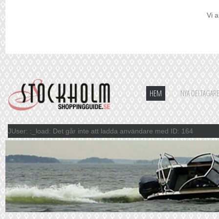
Vi a
HEM
NYA DELTAGAR
JUser: :_load: Det går inte att ladda användare med ID: 164