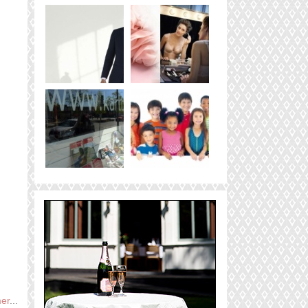
er
...