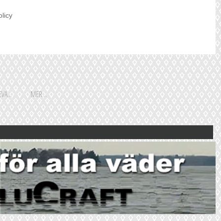
olicy
VA...
MER...
Shoppingguiden är främst
framtagen för vår huvudstads
besökare