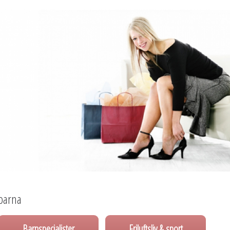
parna
Barnspecialister
Friluftsliv & sport