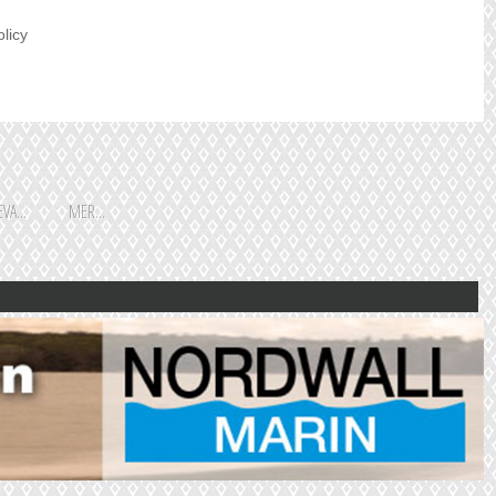
olicy
VA...
MER...
Shoppingguiden är främst
framtagen för vår huvudstads
besökare