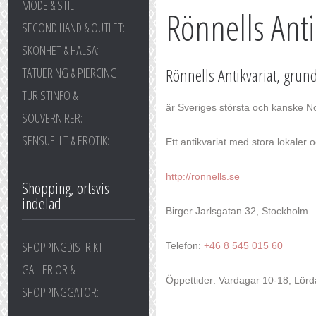
MODE & STIL:
Rönnells Anti
SECOND HAND & OUTLET:
SKÖNHET & HÄLSA:
Rönnells Antikvariat, grund
TATUERING & PIERCING:
TURISTINFO &
är Sveriges största och kanske No
SOUVERNIRER:
SENSUELLT & EROTIK:
Ett antikvariat med stora lokaler 
http://ronnells.se
Shopping, ortsvis
indelad
Birger Jarlsgatan 32, Stockholm
SHOPPINGDISTRIKT:
Telefon:
+46 8 545 015 60
GALLERIOR &
Öppettider: Vardagar 10-18, Lörd
SHOPPINGGATOR: