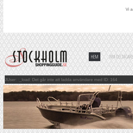
Vi a
HEM
NYA DELTAGAR
JUser: :_load: Det går inte att ladda användare med ID: 164