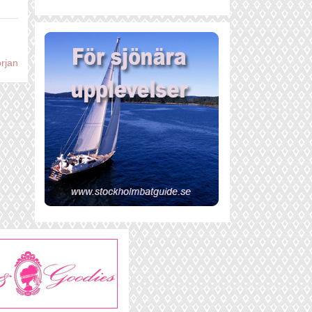
örjan