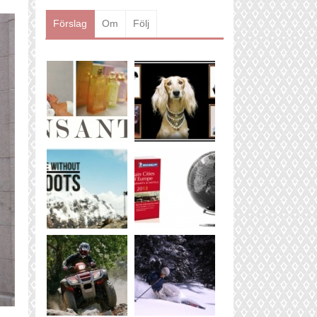
Läs mer
Förslag
Om
Följ