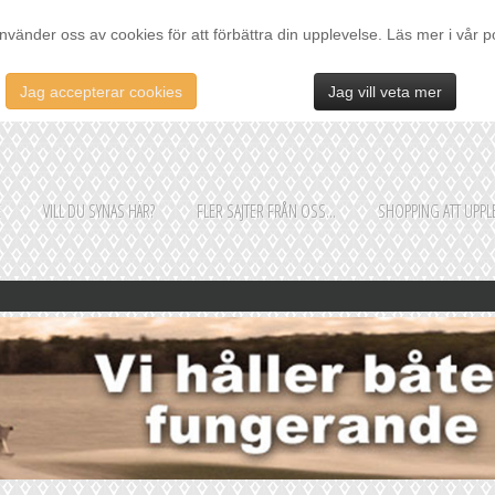
nvänder oss av cookies för att förbättra din upplevelse. Läs mer i vår p
Jag accepterar cookies
Jag vill veta mer
E
VILL DU SYNAS HÄR?
FLER SAJTER FRÅN OSS...
SHOPPING ATT UPPLE