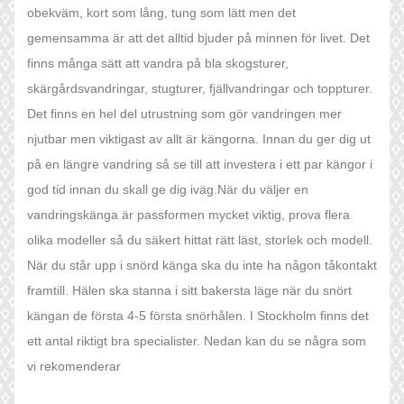
obekväm, kort som lång, tung som lätt men det
gemensamma är att det alltid bjuder på minnen för livet. Det
finns många sätt att vandra på bla skogsturer,
skärgårdsvandringar, stugturer, fjällvandringar och toppturer.
Det finns en hel del utrustning som gör vandringen mer
njutbar men viktigast av allt är kängorna. Innan du ger dig ut
på en längre vandring så se till att investera i ett par kängor i
god tid innan du skall ge dig iväg.När du väljer en
vandringskänga är passformen mycket viktig, prova flera
olika modeller så du säkert hittat rätt läst, storlek och modell.
När du står upp i snörd känga ska du inte ha någon tåkontakt
framtill. Hälen ska stanna i sitt bakersta läge när du snört
kängan de första 4-5 första snörhålen. I Stockholm finns det
ett antal riktigt bra specialister. Nedan kan du se några som
vi rekomenderar