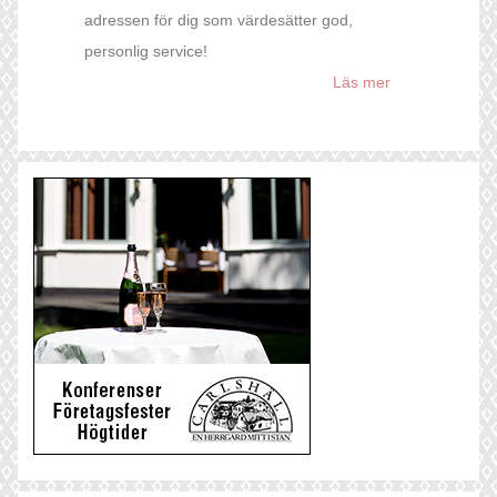
adressen för dig som värdesätter god,
personlig service!
Läs mer