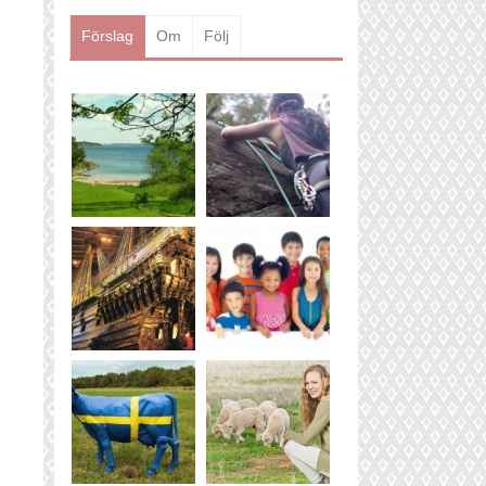
Läs mer
Förslag
Om
Följ