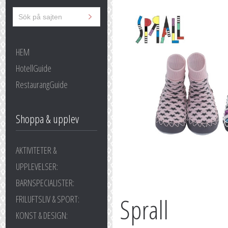
HEM
HotellGuide
RestaurangGuide
Shoppa & upplev
AKTIVITETER &
UPPLEVELSER:
BARNSPECIALISTER:
Sprall
FRILUFTSLIV & SPORT:
KONST & DESIGN: