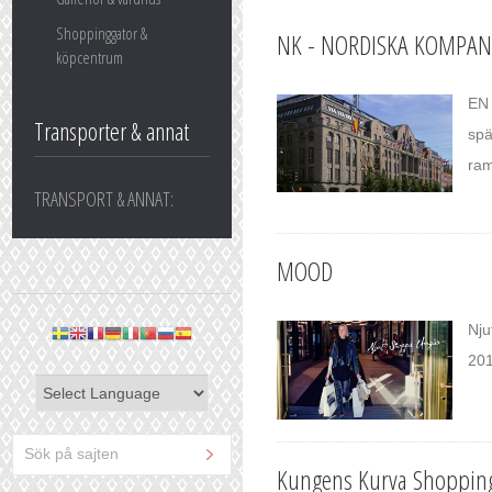
Shoppinggator &
NK - NORDISKA KOMPAN
köpcentrum
EN
Transporter & annat
spä
ram
TRANSPORT & ANNAT:
MOOD
Nju
201
Kungens Kurva Shopping