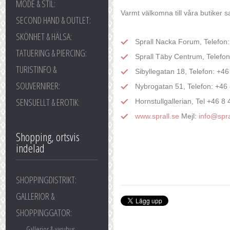
MODE & STIL:
Varmt välkomna till våra butiker s
SECOND HAND & OUTLET:
SKÖNHET & HÄLSA:
Sprall Nacka Forum, Telefon
TATUERING & PIERCING:
Sprall Täby Centrum, Telefon
TURISTINFO &
Sibyllegatan 18, Telefon: +4
SOUVERNIRER:
Nybrogatan 51, Telefon: +46
SENSUELLT & EROTIK:
Hornstullgallerian, Tel +46 8
www.sprall.se
Mejl:
info@spr
Shopping, ortsvis
indelad
SHOPPINGDISTRIKT:
GALLERIOR &
SHOPPINGGATOR:
Gallerior & varuhus