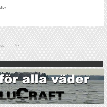
olicy
VA...
MER...
Shoppingguiden är främst
framtagen för vår huvudstads
besökare