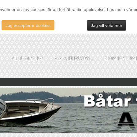
nvänder oss av cookies för att förbättra din upplevelse. Läs mer i vår p
Jag accepterar cookies
Jag vill veta mer
E
VILL DU SYNAS HÄR?
FLER SAJTER FRÅN OSS...
SHOPPING ATT UPPLE