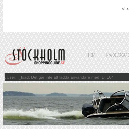
Vi a
HEM
NYA DELTAGAR
JUser: :_load: Det går inte att ladda användare med ID: 164