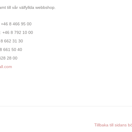
amt till vår välfyllda webbshop.
: +46 8 466 95 00
: +46 8 792 10 00
6 8 662 31 30
 8 661 50 40
 428 28 00
all.com
Tillbaka till sidans b