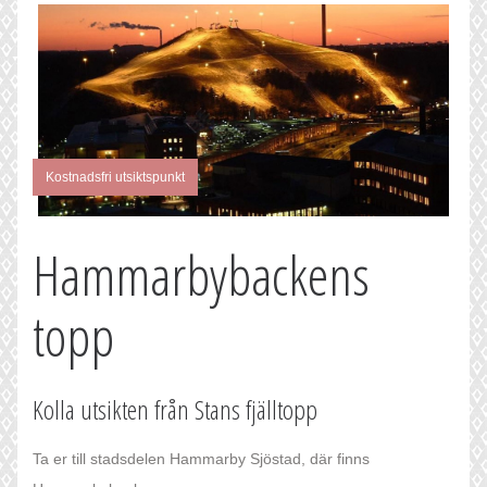
Kostnadsfri utsiktspunkt
Hammarbybackens
topp
Kolla utsikten från Stans fjälltopp
Ta er till stadsdelen Hammarby Sjöstad, där finns