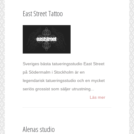
East Street Tattoo
Sveriges bästa tatueringsstudio East Street
på Södermalm i Stockholm är en
legendarisk tatueringsstudio och en mycket
seriös grossist som säljer utrustning...
Läs mer
Alenas studio