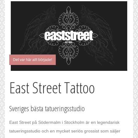
Det var här allt började!
East Street Tattoo
Sveriges bästa tatueringsstudio
East Street på Södermalm i Stockholm är en legendarisk
tatueringsstudio och en mycket seriös grossist som säljer