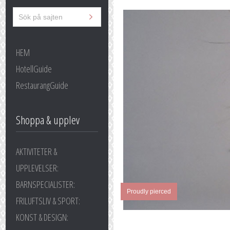
HEM
HotellGuide
RestaurangGuide
Shoppa & upplev
AKTIVITETER &
UPPLEVELSER:
BARNSPECIALISTER:
Proudly pierced
FRILUFTSLIV & SPORT:
KONST & DESIGN: