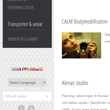
SHOPPINGGATOR:
CALM Bodymodification
Transporter & annat
Spj
TRANSPORT & ANNAT:
men
Alenas studio
Piercing, tatueringar & fransar 
och tattoo studio i Stockholm 
1995. Vi har även börjat med...