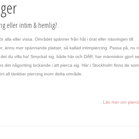
nger
ing eller intim & hemlig?
 alla eller vissa. Området spänner från hål i örat eller näsvingen till
ller, ännu mer spännande platser, så kallad intimpiercing. Passa på, nu 
a det du villa ha! Smyckat sig, både här och DÄR, har människor gjort s
s det någonting lockande i att pierca sig. Här i Stockholm finns de som
tfört all tänkbar piercing inom detta område.
Läs mer om pierci