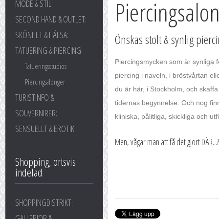
Piercingsalo
MODE & STIL:
SECOND HAND & OUTLET:
SKÖNHET & HÄLSA:
Önskas stolt & synlig pierc
TATUERING & PIERCING:
Piercingsmycken som är synliga för
Tatueringsstudios
piercing i naveln, i bröstvårtan e
Piercingsalonger
du är här, i Stockholm, och skaff
TURISTINFO &
tidernas begynnelse. Och nog finn
SOUVERNIRER:
kliniska, pålitliga, skickliga och u
SENSUELLT & EROTIK:
Men, vågar man att få det gjort DÄR...?
Shopping, ortsvis
indelad
SHOPPINGDISTRIKT:
GALLERIOR &