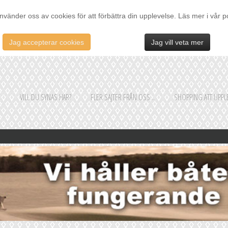
nvänder oss av cookies för att förbättra din upplevelse. Läs mer i vår p
Jag accepterar cookies
Jag vill veta mer
E
VILL DU SYNAS HÄR?
FLER SAJTER FRÅN OSS...
SHOPPING ATT UPPLE