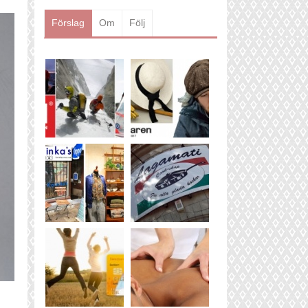
Läs mer
Förslag
Om
Följ