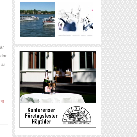
när
edan
 är
ng...