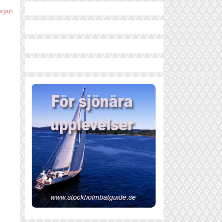
örjan