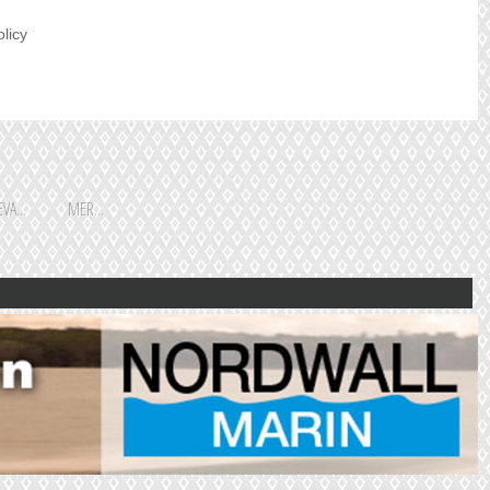
olicy
VA...
MER...
Shoppingguiden är främst
framtagen för vår huvudstads
besökare