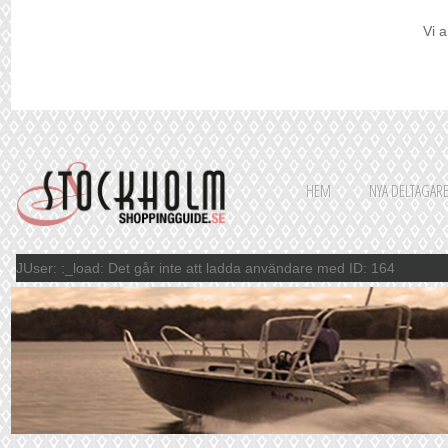
Vi a
HEM
NYA DELTAGAR
JUser: :_load: Det går inte att ladda användare med ID: 164