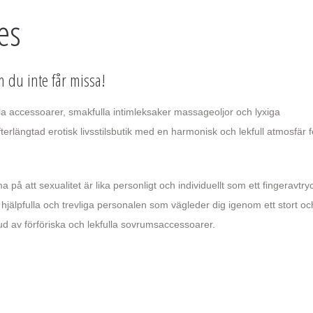
es
m du inte får missa!
a accessoarer, smakfulla intimleksaker massageoljor och lyxiga
efterlängtad erotisk livsstilsbutik med en harmonisk och lekfull atmosfär f
 att sexualitet är lika personligt och individuellt som ett fingeravtry
 hjälpfulla och trevliga personalen som vägleder dig igenom ett stort oc
 av förföriska och lekfulla sovrumsaccessoarer.