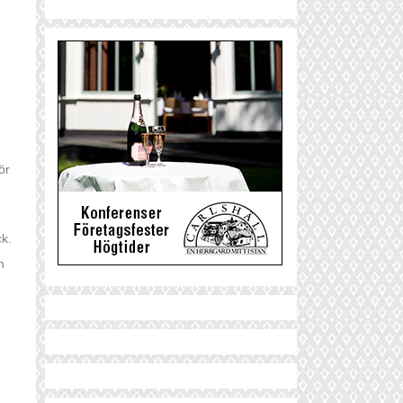
ör
ck.
h