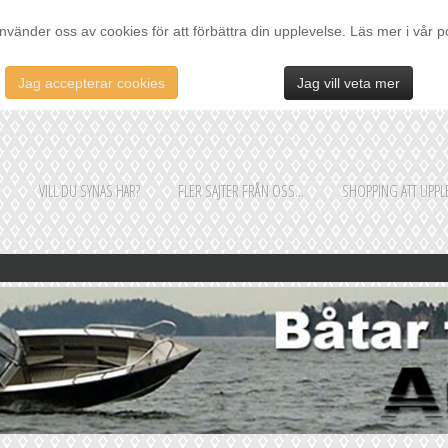
nvänder oss av cookies för att förbättra din upplevelse. Läs mer i vår p
Jag accepterar cookies
Jag vill veta mer
E
VILL DU SYNAS HÄR?
FLER SAJTER FRÅN OSS...
SHOPPING ATT UPPLE