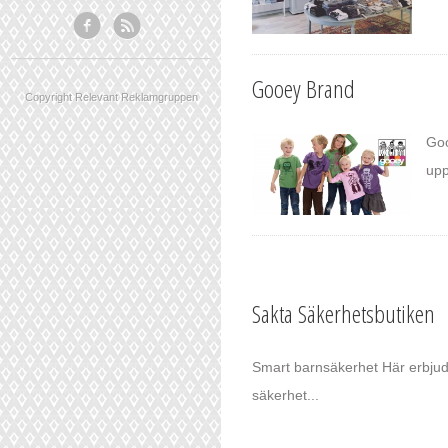
Gooey Brand
Copyright Relevant Reklamgruppen
Goo
upp
Sakta Säkerhetsbutiken
Smart barnsäkerhet Här erbjud
säkerhet...