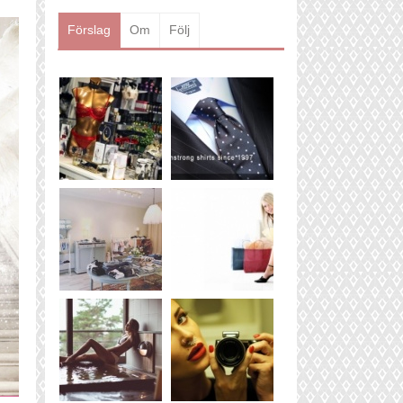
Läs mer
Förslag
Om
Följ