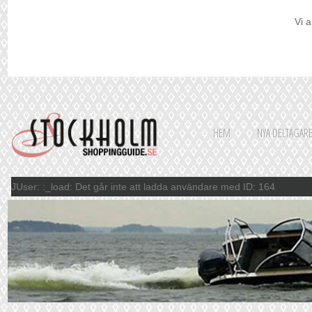
Vi a
HEM
NYA DELTAGAR
JUser: :_load: Det går inte att ladda användare med ID: 164