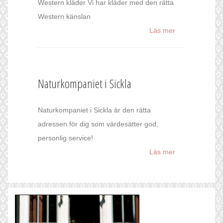
Western kläder Vi har kläder med den rätta
Western känslan
Läs mer
Naturkompaniet i Sickla
Naturkompaniet i Sickla är den rätta
adressen för dig som värdesätter god,
personlig service!
Läs mer